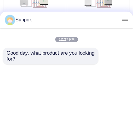
ติดผนัง 48v 200ah
ชุดแผงโซลาร์เซลล์
Sunpok
10kwh สมบูรณ์นอกกริด
10000w เครื่องกำเนิด
ระบบสุริยะแบตเตอรี่ลิเธี
ไฟฟ้า Li Ion ระบบ
ยม Lifepo4
พลังงานแสงอาทิตย์
12:27 PM
ภายในบ้าน
ราคาถูกที่สุด
ราคาถูกที่สุด
Good day, what product are you looking 
for?
ติดต่อเรา
ติดต่อเรา
ดูเพิ่มเติม
บ้าน
เกี่ยวกับเรา
ติดต่อเรา
Desktop Site
แผนผังเว็บไซต์
นโยบายความเป็นส่วนตัว