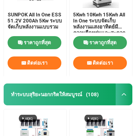
SUNPOK All In One ESS
5Kwh 10Kwh 15Kwh All
51.2V 200Ah 5Kw ระบบ
In One ระบบจัดเก็บ
จัดเก็บพลังงานแบบรวม
พลังงานแสงอาทิตย์มี
ความยืดหยุ่นและสะดวก
ราคาถูกที่สุด
ราคาถูกที่สุด
ติดต่อเรา
ติดต่อเรา
ทำระบบสุริยะนอกกริดให้สมบูรณ์
(108)