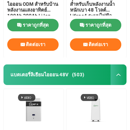
ไอออน ODM สำหรับบ้าน
สำหรับเก็บพลังงานน้ำ
พลังงานแสงอาทิตย์
หนักเบา 48 โวลต์
100Ah 200Ah Li Ion
Lifepo4 ระบบไฟฟ้า
UL1642
ภายในบ้าน
ราคาถูกที่สุด
ราคาถูกที่สุด
ติดต่อเรา
ติดต่อเรา
แบตเตอรี่ลิเธียมไอออน 48V
(503)