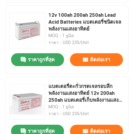
12v 100ah 200ah 250ah Lead
Acid Batteries แบตเตอรี่ชนิดเจล
พลังงานแสงอาทิตย์
MOQ：1 ยูนิต
ราคา：USD 235/Unit
ราคาถูกที่สุด
ติดต่อเรา
แบตเตอรี่ตะกั่วกรดเจลรอบลึก
พลังงานแสงอาทิตย์ 12v 200ah
250ah แบตเตอรี่เก็บพลังงานแสง
อาทิตย์
MOQ：1 ยูนิต
ราคา：USD 235/Unit
ราคาถูกที่สุด
ติดต่อเรา