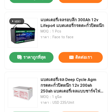
แบตเตอรี่เจลรอบลึก 300Ah 12v
Lifepo4 แบตเตอรี่กรดตะกั่วปิดผนึก
MOQ：1 Pcs
ราคา：Face to face
ราคาถูกที่สุด
ติดต่อเรา
แบตเตอรี่เจล Deep Cycle Agm
กรดตะกั่วปิดผนึก 12v 200ah
250ah แบตเตอรี่เจลแบบชาร์จไฟ
ได้
MOQ：1 ยูนิต
ราคา：USD 235/Unit