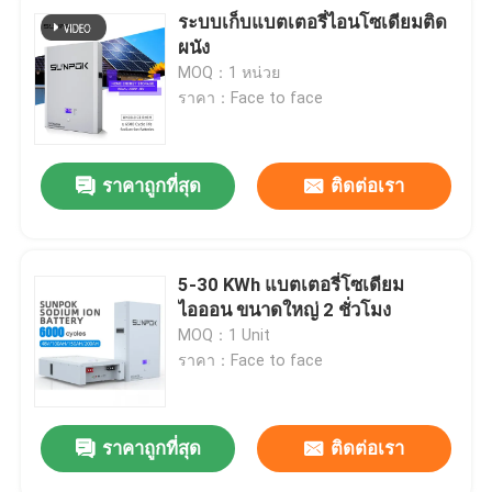
ระบบเก็บแบตเตอรี่ไอนโซเดียมติด
ผนัง
MOQ：1 หน่วย
ราคา：Face to face
ราคาถูกที่สุด
ติดต่อเรา
5-30 KWh แบตเตอรี่โซเดียม
ไอออน ขนาดใหญ่ 2 ชั่วโมง
MOQ：1 Unit
ราคา：Face to face
ราคาถูกที่สุด
ติดต่อเรา