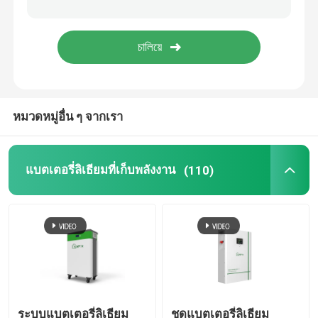
ออฟกริดอินเวอร์เตอร์
แบตเตอรี่ลิเธียมรอบลึก
หมวดหมู่อื่น ๆ จากเรา
แบตเตอรี่เจล 12V
แผงโมโน PV
แบตเตอรี่ลิเธียมที่เก็บพลังงาน
(110)
ระบบแบตเตอรี่ลิเธียม
ชุดแบตเตอรี่ลิเธียม