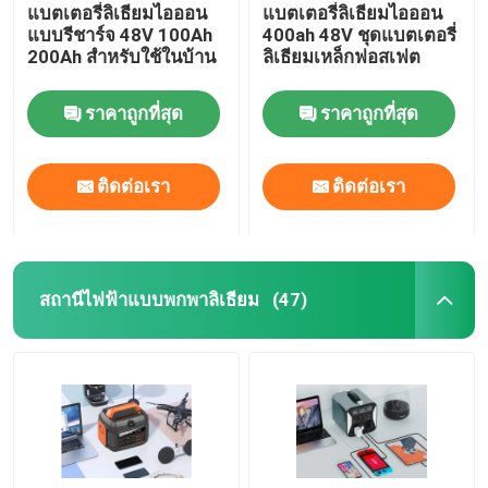
แบตเตอรี่ลิเธียมไอออน
แบตเตอรี่ลิเธียมไอออน
แบบรีชาร์จ 48V 100Ah
400ah 48V ชุดแบตเตอรี่
200Ah สำหรับใช้ในบ้าน
ลิเธียมเหล็กฟอสเฟต
ราคาถูกที่สุด
ราคาถูกที่สุด
ติดต่อเรา
ติดต่อเรา
สถานีไฟฟ้าแบบพกพาลิเธียม
(47)