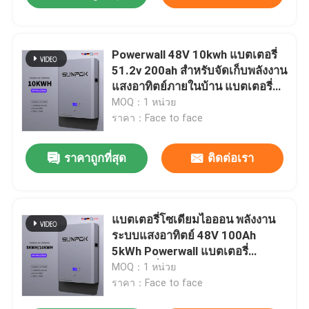
Powerwall 48V 10kwh แบตเตอรี่
51.2v 200ah สำหรับจัดเก็บพลังงาน
แสงอาทิตย์ภายในบ้าน แบตเตอรี่
โซเดียมไอออน
MOQ：1 หน่วย
ราคา：Face to face
ราคาถูกที่สุด
ติดต่อเรา
แบตเตอรี่โซเดียมไอออน พลังงาน
ระบบแสงอาทิตย์ 48V 100Ah
5kWh Powerwall แบตเตอรี่
โซเดียมที่บ้าน
MOQ：1 หน่วย
ราคา：Face to face