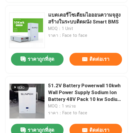
แบตเตอรี่โซเดียมไอออนความจุสูง
สร้างในระบบติดผนัง Smart BMS
MOQ：1 Unit
ราคา：Face to face
ราคาถูกที่สุด
ติดต่อเรา
51.2V Battery Powerwall 10kwh
Wall Power Supply Sodium Ion
Battery 48V Pack 10 kw Sodium
Ion Battery 48V
MOQ：1 หน่วย
ราคา：Face to face
ราคาถูกที่สุด
ติดต่อเรา