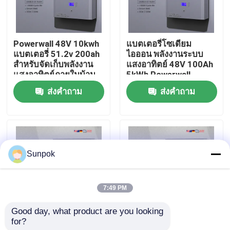
เกี่ยวกับเรา
Powerwall 48V 10kwh
แบตเตอรี่โซเดียม
แบตเตอรี่ 51.2v 200ah
ไอออน พลังงานระบบ
ทัวร์โรงงาน
สำหรับจัดเก็บพลังงาน
แสงอาทิตย์ 48V 100Ah
แสงอาทิตย์ภายในบ้าน
5kWh Powerwall
แบตเตอรี่โซเดียม
แบตเตอรี่โซเดียมที่บ้าน
ส่งคำถาม
ส่งคำถาม
การควบคุมคุณภาพ
ไอออน
ติดต่อเรา
Sunpok
ข่าว
7:49 PM
กรณี
Good day, what product are you looking 
for?
51.2V 48V แบตเตอรี่
ธนาคารพลังงานแสง
ขอทุน