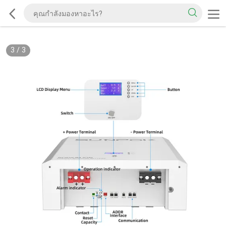
3
/
3