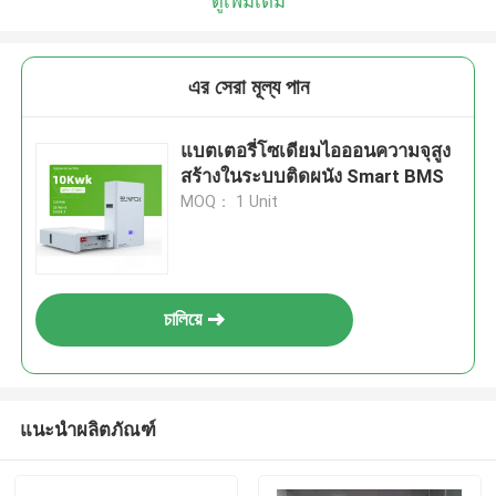
ดูเพิ่มเติม
เราจะโทรกลับหาคุณเร็ว ๆ นี้!
এর সেরা মূল্য পান
แบตเตอรี่โซเดียมไอออนความจุสูง
สร้างในระบบติดผนัง Smart BMS
MOQ： 1 Unit
চালিয়ে
เสนอ
แนะนำผลิตภัณฑ์