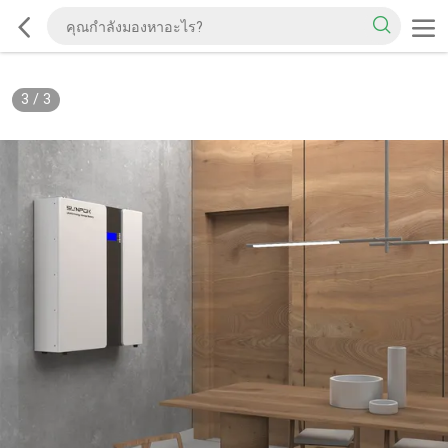
3
/
3