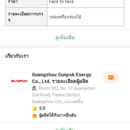
ราคา
Face to face
รายละเอียดการบรร
กล่องหรือกล่องไม้
จุ
ดูเพิ่มเติม
เกี่ยวกับเรา
Guangzhou Sunpok Energy
Co., Ltd. รายละเอียดผู้ผลิต
Room 322, No. 13 Guangshan
2nd Road, Tianhe District,
Guangzhou City ,ประเทศจีน
5.0
ผู้ผลิตได้รับการยืนยัน
ฝากข้อความ