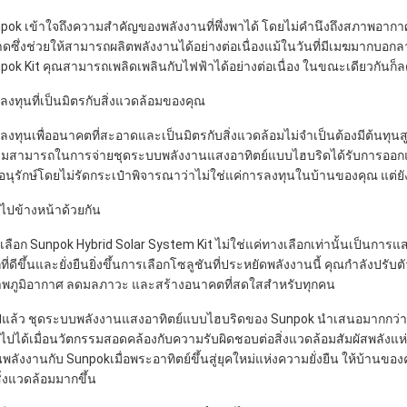
pok เข้าใจถึงความสำคัญของพลังงานที่พึ่งพาได้ โดยไม่คำนึงถึงสภาพอ
ดซึ่งช่วยให้สามารถผลิตพลังงานได้อย่างต่อเนื่องแม้ในวันที่มีเมฆมากบอก
pok Kit คุณสามารถเพลิดเพลินกับไฟฟ้าได้อย่างต่อเนื่อง ในขณะเดียวกันก็ล
ลงทุนที่เป็นมิตรกับสิ่งแวดล้อมของคุณ
ลงทุนเพื่ออนาคตที่สะอาดและเป็นมิตรกับสิ่งแวดล้อมไม่จำเป็นต้องมีต้นทุน
มสามารถในการจ่ายชุดระบบพลังงานแสงอาทิตย์แบบไฮบริดได้รับการออกแบบ
งอนุรักษ์โดยไม่รัดกระเป๋าพิจารณาว่าไม่ใช่แค่การลงทุนในบ้านของคุณ แต่
วไปข้างหน้าด้วยกัน
เลือก Sunpok Hybrid Solar System Kit ไม่ใช่แค่ทางเลือกเท่านั้นเป็นการแ
ที่ดีขึ้นและยั่งยืนยิ่งขึ้นการเลือกโซลูชันที่ประหยัดพลังงานนี้ คุณกำลังปรับ
พภูมิอากาศ ลดมลภาวะ และสร้างอนาคตที่สดใสสำหรับทุกคน
ปแล้ว ชุดระบบพลังงานแสงอาทิตย์แบบไฮบริดของ Sunpok นำเสนอมากกว่าการ
นไปได้เมื่อนวัตกรรมสอดคล้องกับความรับผิดชอบต่อสิ่งแวดล้อมสัมผัสพลังแห
นพลังงานกับ Sunpokเมื่อพระอาทิตย์ขึ้นสู่ยุคใหม่แห่งความยั่งยืน ให้บ้านขอ
สิ่งแวดล้อมมากขึ้น