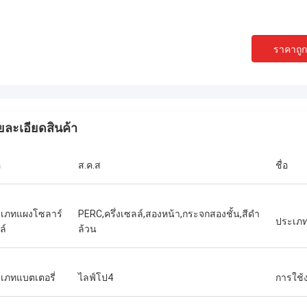
ราคาถูกท
นลี่ย์ อูคาโฮ
เดน โธมัส
ี่ดีที่สุดที่ฉันเคยพบ มี
้อมที่จะช่วยเหลือตลอด
ช่วยเหลือและสนับสนุนมาก
ยละเอียดสินค้า
อ
ส.ค.ส
ชื่อ
เภทแผงโซลาร์
PERC,ครึ่งเซลล์,สองหน้า,กระจกสองชั้น,สีดำ
ประเภท
ล์
ล้วน
เภทแบตเตอรี่
ไลฟ์โป4
การใช้