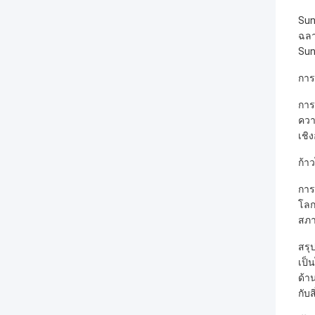
Sun
ฉลา
Sun
การ
การ
ควา
เชิ
ก้า
การ
โลก
สภา
สรุ
เป็
ด้า
กับ