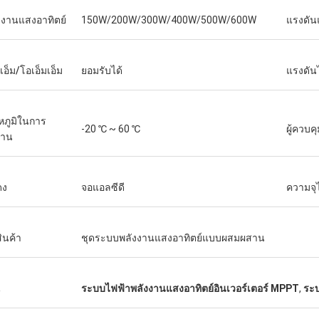
งงานแสงอาทิตย์
150W/200W/300W/400W/500W/600W
แรงดัน
เอ็ม/โอเอ็มเอ็ม
ยอมรับได้
แรงดัน
หภูมิในการ
-20 ℃ ~ 60 ℃
ผู้ควบค
งาน
ดง
จอแอลซีดี
ความจุ
สินค้า
ชุดระบบพลังงานแสงอาทิตย์แบบผสมผสาน
น
ระบบไฟฟ้าพลังงานแสงอาทิตย์อินเวอร์เตอร์ MPPT
,
ระบ