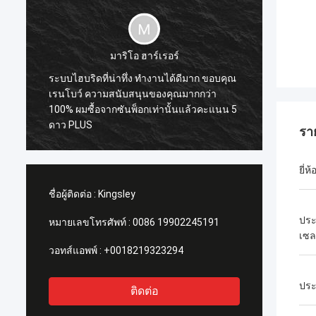
มาริโอ ฮาร์เรอร์
สแต
ระบบไฮบริดที่น่าทึ่ง ทํางานได้ดีมาก ขอบคุณ
ซันป็อกเป็นนักตลาดท
เรนโบว์ ความสนับสนุนของคุณมากกว่า
มารยาทมาก และพร
100% ผมซื้อจากซันพ็อกเท่านั้นแล้วคะแนน 5
เวลา
ดาว PLUS
รา
ยี่ห้
ชื่อผู้ติดต่อ :
Kingsley
ประ
หมายเลขโทรศัพท์ :
0086 19902245191
เซล
วอทส์แอพพ์ :
+0018219323294
ประ
ติดต่อ