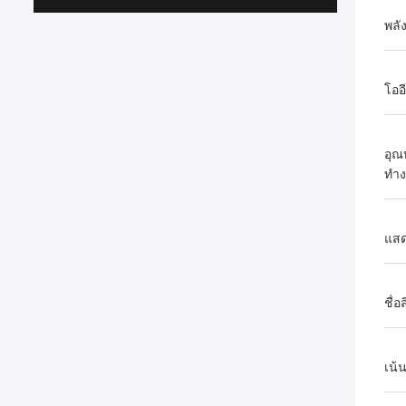
พลั
โออี
อุณ
ทำ
แส
ชื่อ
เน้