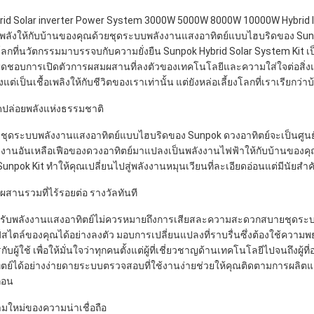
rid Solar inverter Power System 3000W 5000W 8000W 10000W Hybrid In
่มพลังให้กับบ้านของคุณด้วยชุดระบบพลังงานแสงอาทิตย์แบบไฮบริดของ Sunp
ลกที่นวัตกรรมมาบรรจบกับความยั่งยืน Sunpok Hybrid Solar System Kit เป
ผิดชอบการเปิดตัวการผสมผสานที่ลงตัวของเทคโนโลยีและความใส่ใจต่อสิ่งแวดล
งแต่เป็นเชื้อเพลิงให้กับชีวิตของเราเท่านั้น แต่ยังหล่อเลี้ยงโลกที่เราเรียกว่า
ปล่อยพลังแห่งธรรมชาติ
ยชุดระบบพลังงานแสงอาทิตย์แบบไฮบริดของ Sunpok ดวงอาทิตย์จะเป็นศูนย
งงานอันเหลือเฟือของดวงอาทิตย์มาแปลงเป็นพลังงานไฟฟ้าให้กับบ้านของคุ
ง Sunpok Kit ทำให้คุณเปลี่ยนไปสู่พลังงานหมุนเวียนที่ละเอียดอ่อนแต่มีน
ผสานรวมที่ไร้รอยต่อ รางวัลทันที
รับพลังงานแสงอาทิตย์ไม่ควรหมายถึงการเสียสละความสะดวกสบายชุดระบ
์สไตล์ของคุณได้อย่างลงตัว มอบการเปลี่ยนแปลงที่ราบรื่นซึ่งต้องใช้ความ
รกับผู้ใช้ เพื่อให้มั่นใจว่าทุกคนตั้งแต่ผู้ที่เชี่ยวชาญด้านเทคโนโลยีไปจนถึง
ิตย์ได้อย่างง่ายดายระบบตรวจสอบที่ใช้งานง่ายช่วยให้คุณติดตามการผลิตแล
่อน
ามใหม่ของความน่าเชื่อถือ