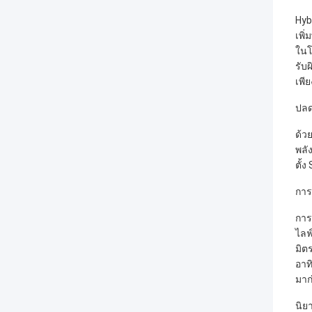
Hyb
เพิ
ในโ
รับ
เพีย
ปลด
ด้ว
พลั
ตั้
การ
การ
ไลฟ
มิต
อาท
มาก
นิย