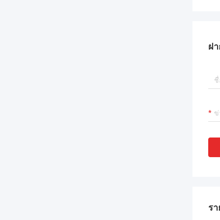
ฝา
รา