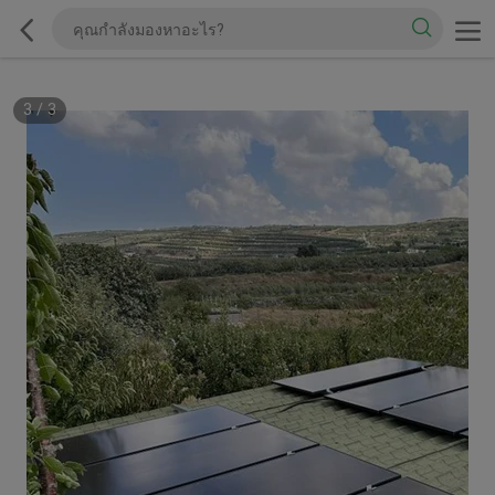
3
/
3