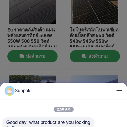
เกี่ยวกับเรา
Eu ราคาคลังสินค้า แผ่น
โมโนคริสตัล ไบฟาเซียล
ทัวร์โรงงาน
พลังแสงอาทิตย์ 500W
ดับเบิ้ลกล๊าส 550 วัตต์
550W 500 550 วัตต์
540w 545w 550w
แผ่นพลังแสงอาทิตย์แบบ
555w แผ่นแสงอาทิตย์
การควบคุมคุณภาพ
โมโนคริสตัลสองหน้า
ส่งคำถาม
ส่งคำถาม
ติดต่อเรา
ข่าว
Sunpok
กรณี
2:50 AM
Good day, what product are you looking 
ขอทุน