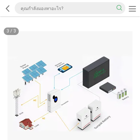
3
/
3