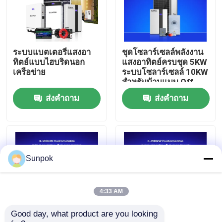
เกี่ยวกับเรา
ระบบแบตเตอรี่แสงอา
ชุดโซลาร์เซลล์พลังงาน
ทัวร์โรงงาน
ทิตย์แบบไฮบริดนอก
แสงอาทิตย์ครบชุด 5KW
เครือข่าย
ระบบโซลาร์เซลล์ 10KW
สำหรับบ้านแบบ Off
การควบคุมคุณภาพ
Grid ชุดเต็ม
ส่งคำถาม
ส่งคำถาม
ติดต่อเรา
ข่าว
Sunpok
กรณี
4:33 AM
Good day, what product are you looking 
ขอทุน