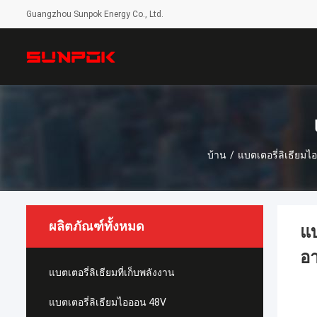
Guangzhou Sunpok Energy Co., Ltd.
บ้าน
/
แบตเตอรี่ลิเธียม
ผลิตภัณฑ์ทั้งหมด
แบ
อา
แบตเตอรี่ลิเธียมที่เก็บพลังงาน
แบตเตอรี่ลิเธียมไอออน 48V