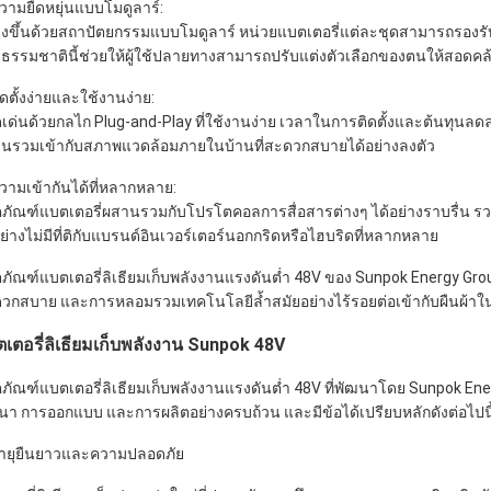
ความยืดหยุ่นแบบโมดูลาร์:
างขึ้นด้วยสถาปัตยกรรมแบบโมดูลาร์ หน่วยแบตเตอรี่แต่ละชุดสามารถรอ
ธรรมชาตินี้ช่วยให้ผู้ใช้ปลายทางสามารถปรับแต่งตัวเลือกของตนให้สอดค
ิดตั้งง่ายและใช้งานง่าย:
เด่นด้วยกลไก Plug-and-Play ที่ใช้งานง่าย เวลาในการติดตั้งและต้นทุนล
นรวมเข้ากับสภาพแวดล้อมภายในบ้านที่สะดวกสบายได้อย่างลงตัว
ความเข้ากันได้ที่หลากหลาย:
ตภัณฑ์แบตเตอรี่ผสานรวมกับโปรโตคอลการสื่อสารต่างๆ ได้อย่างราบรื่น รว
อย่างไม่มีที่ติกับแบรนด์อินเวอร์เตอร์นอกกริดหรือไฮบริดที่หลากหลาย
ตภัณฑ์แบตเตอรี่ลิเธียมเก็บพลังงานแรงดันต่ำ 48V ของ Sunpok Energy G
วกสบาย และการหลอมรวมเทคโนโลยีล้ำสมัยอย่างไร้รอยต่อเข้ากับผืนผ้าใน
เตอรี่ลิเธียมเก็บพลังงาน Sunpok 48V
ตภัณฑ์แบตเตอรี่ลิเธียมเก็บพลังงานแรงดันต่ำ 48V ที่พัฒนาโดย Sunpok Ener
นา การออกแบบ และการผลิตอย่างครบถ้วน และมีข้อได้เปรียบหลักดังต่อไปนี
อายุยืนยาวและความปลอดภัย