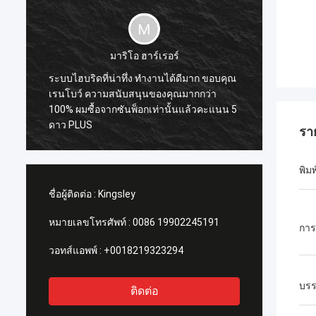
มาริโอ ฮาร์เรอร์
ระบบไฮบริดที่น่าทึ่ง ทํางานได้ดีมาก ขอบคุณ
ซันป็อก
เรนโบว์ ความสนับสนุนของคุณมากกว่า
มารยาท
100% ผมซื้อจากซันพ็อกเท่านั้นแล้วคะแนน 5
เวลา
ดาว PLUS
รา
พิมพ
ชื่อผู้ติดต่อ :
Kingsley
หมายเลขโทรศัพท์ :
0086 19902245191
การ
วอทส์แอพพ์ :
+0018219323294
บรร
ติดต่อ