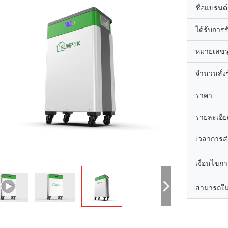
ชื่อแบรนด์
ได้รับการ
หมายเลขรุ
จำนวนสั่งซื
ราคา
รายละเอีย
เวลาการส
เงื่อนไขก
สามารถใน