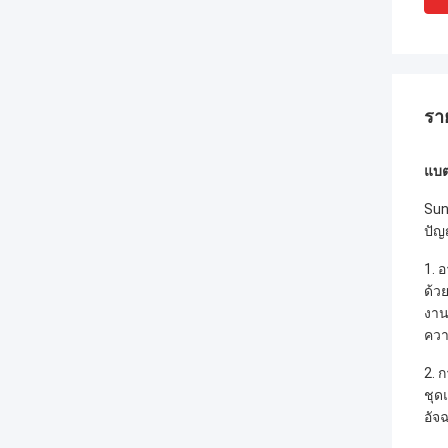
รา
แบต
Sun
ปัญ
1. 
ด้ว
งาน
ควา
2. 
ชุด
อัจ