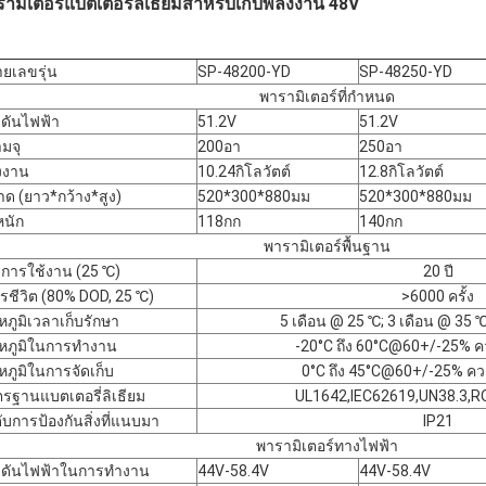
ามิเตอร์แบตเตอรี่ลิเธียมสำหรับเก็บพลังงาน 48V
ยเลขรุ่น
SP-48200-YD
SP-48250-YD
พารามิเตอร์ที่กำหนด
ดันไฟฟ้า
51.2V
51.2V
มจุ
200อา
250อา
งงาน
10.24กิโลวัตต์
12.8กิโลวัตต์
ด (ยาว*กว้าง*สูง)
520*300*880มม
520*300*880มม
หนัก
118กก
140กก
พารามิเตอร์พื้นฐาน
ุการใช้งาน (25 ℃)
20 ปี
รชีวิต (80% DOD, 25 ℃)
>6000 ครั้ง
หภูมิเวลาเก็บรักษา
5 เดือน @ 25 ℃; 3 เดือน @ 35 ℃
หภูมิในการทำงาน
-20°C ถึง 60°C@60+/-25% คว
หภูมิในการจัดเก็บ
0°C ถึง 45°C@60+/-25% ควา
รฐานแบตเตอรี่ลิเธียม
UL1642,IEC62619,UN38.3,ROH
ับการป้องกันสิ่งที่แนบมา
IP21
พารามิเตอร์ทางไฟฟ้า
ดันไฟฟ้าในการทำงาน
44V-58.4V
44V-58.4V