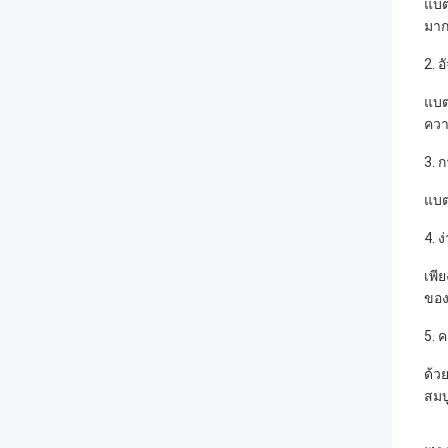
แบต
มาก
2. อ
แบต
ควา
3. 
แบต
4. 
เพี
ของ
5. 
ด้ว
สมบ