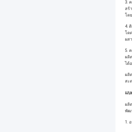
3. 
สร้
โดย
4. ต
โดด
ผสา
5. 
ผลิ
ได้
ผลิ
สะด
แบต
ผลิ
พัฒ
1. 