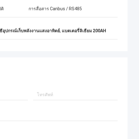
ติ
การสื่อสาร Canbus / RS485
ิธีอุปกรณ์เก็บพลังงานแสงอาทิตย์
,
แบตเตอรี่ลิเธียม 200AH