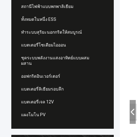
สถานีไฟฟ้าแบบพกพาลิเธียม
ทั้งหมดในหนึ่ง ESS
ทำระบบสุริยะนอกกริดให้สมบูรณ์
แบตเตอรี่โซเดียมไอออน
ชุดระบบพลังงานแสงอาทิตย์แบบผสม
ผสาน
ออฟกริดอินเวอร์เตอร์
แบตเตอรี่ลิเธียมรอบลึก
แบตเตอรี่เจล 12V
แผงโมโน PV