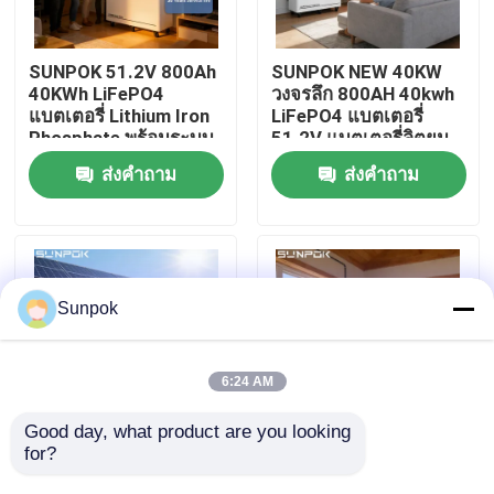
เกี่ยวกับเรา
SUNPOK 51.2V 800Ah
SUNPOK NEW 40KW
40KWh LiFePO4
วงจรลึก 800AH 40kwh
แบตเตอรี่ Lithium Iron
LiFePO4 แบตเตอรี่
ทัวร์โรงงาน
Phosphate พร้อมระบบ
51.2V แบตเตอรี่ลิตยูม
BMS แบบแบ่ง
ไอออน แพ็ค แบตเตอรี่
ส่งคำถาม
ส่งคำถาม
เก็บพลังงานบ้าน
การควบคุมคุณภาพ
ติดต่อเรา
Sunpok
ข่าว
6:24 AM
กรณี
Good day, what product are you looking 
for?
ซันโปค 30 KW 30KWH
SUNPOK โรงงานขาย
เซลล์เก็บพลังงาน 600Ah
ตรง Wifi ฟังก์ชัน 48V
ขอทุน