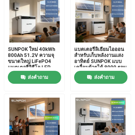
SUNPOK ใหม่ 40kWh
แบตเตอรี่ลิเธียมไอออน
800Ah 51.2V ความจุ
สำหรับเก็บพลังงานแสง
ขนาดใหญ่ LiFePO4
อาทิตย์ SUNPOK แบบ
แบตเตอรี่ลิธีโอ LFP
เคลื่อนย้ายได้ 8000 รอบ
ระบบเก็บของในบ้าน
40KWh Akku 48V
ส่งคำถาม
ส่งคำถาม
BESS Pack พลังงาน
สำหรับบ้าน LFP 51.2V
แสงอาทิตย์
800Ah Lithium Battery
Lifepo4
หน้าแรก
สินค้า
วิดีโอ