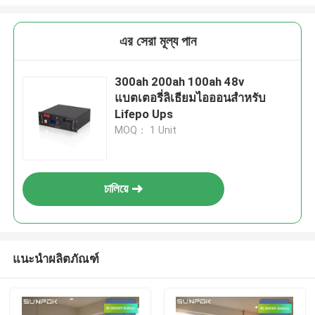
এর সেরা মূল্য পান
300ah 200ah 100ah 48v
แบตเตอรี่ลิเธียมไอออนสำหรับ
Lifepo Ups
MOQ： 1 Unit
চালিয়ে
เสนอ
แนะนำผลิตภัณฑ์