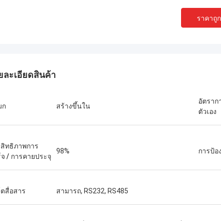
ราคาถูกท
สแตนลี่ย์ อูคาโฮ
เดน โธม
เป็นนักตลาดที่ดีที่สุดที่ฉันเคยพบ มี
มาก และพร้อมที่จะช่วยเหลือตลอด
ช่วยเหลือและสนับสนุนม
ยละเอียดสินค้า
อัตราก
มก
สร้างขึ้นใน
ตัวเอง
สิทธิภาพการ
98%
การป้อ
์จ / การคายประจุ
์ตสื่อสาร
สามารถ, RS232, RS485