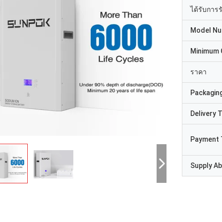
ได้รับการ
Model N
Minimum 
ราคา
Packaging
Delivery 
Payment 
Supply Abi