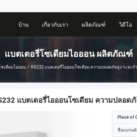
บ้าน
เกี่ยวกับเรา
ผลิตภัณฑ์
วิดีโอ
แบตเตอรี่โซเดียมไอออน ผลิตภัณฑ์
่โซเดียมไอออน
/
RS232 แบตเตอรี่ไอออนโซเดียม ความปลอดภัยสูง ระยะกํา
232 แบตเตอรี่ไอออนโซเดียม ความปลอดภัย
Place of O
ชื่อแบรนด์