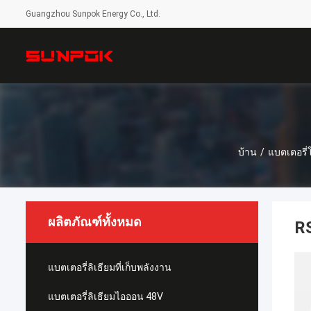
Guangzhou Sunpok Energy Co., Ltd.
บ้าน
/
แบตเตอรี
ผลิตภัณฑ์ทั้งหมด
RS
แบตเตอรี่ลิเธียมที่เก็บพลังงาน
แบตเตอรี่ลิเธียมไอออน 48V