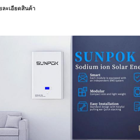
ยละเอียดสินค้า