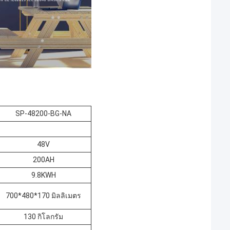
SP-48200-BG-NA
48V
200AH
9.8KWH
700*480*170 มิลลิเมตร
130 กิโลกรัม