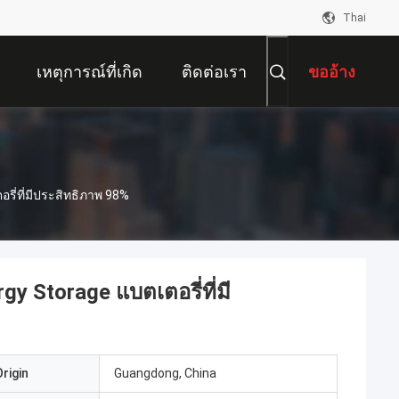
Thai
เหตุการณ์ที่เกิด
ติดต่อเรา
ขออ้าง
ขึ้น
รี่ที่มีประสิทธิภาพ 98%
gy Storage แบตเตอรี่ที่มี
rigin
Guangdong, China